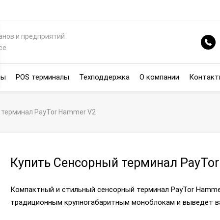
анов и предприятий
се
сы
POS терминалы
Техподдержка
О компании
Контакт
 терминал PayTor Hammer V2
Купить Сенсорный терминал PayTor
Компактный и стильный сенсорный терминал PayTor Hammer
традиционным крупногабаритным моноблокам и выведет ва