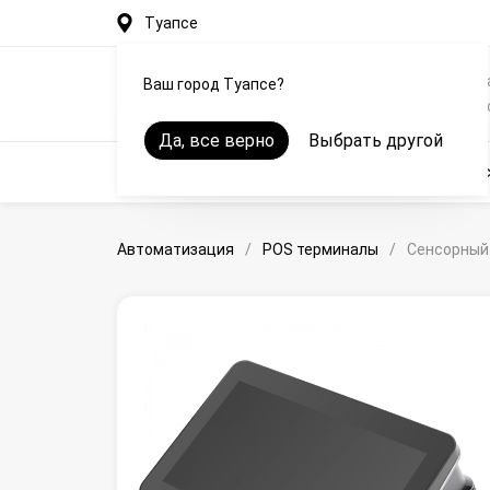
Туапсе
Автоматизация рестор
Ваш город Туапсе?
общепита на iiko в Туап
Да, все верно
Выбрать другой
Автоматизация
Оборудование
Онлайн-кас
Автоматизация
/
POS терминалы
/
Сенсорный